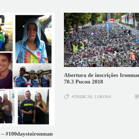
Abertura de inscrições Ironma
70.3 Pucon 2018
#TRIDICAS
,
LUKONA
 – #100daystoironman