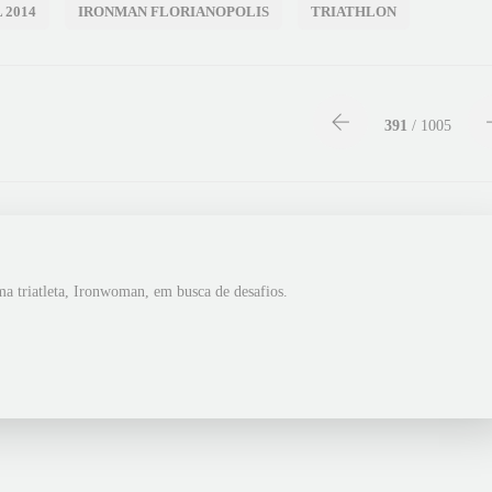
 2014
IRONMAN FLORIANOPOLIS
TRIATHLON
391
/ 1005
ma triatleta, Ironwoman, em busca de desafios.