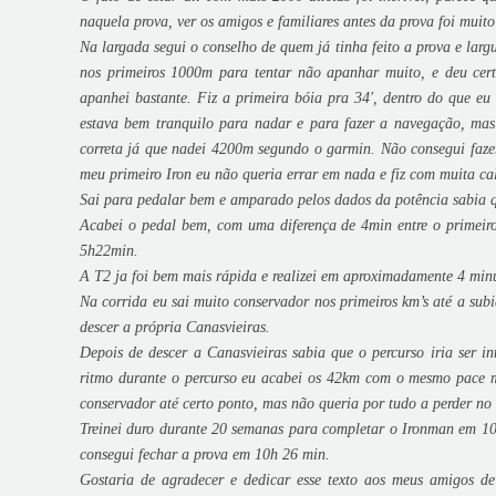
naquela prova, ver os amigos e familiares antes da prova foi muit
Na largada segui o conselho de quem já tinha feito a prova e lar
nos primeiros 1000m para tentar não apanhar muito, e deu cert
apanhei bastante. Fiz a primeira bóia pra 34′, dentro do que e
estava bem tranquilo para nadar e para fazer a navegação, mas
correta já que nadei 4200m segundo o garmin. Não consegui faze
meu primeiro Iron eu não queria errar em nada e fiz com muita ca
Sai para pedalar bem e amparado pelos dados da potência sabia que
Acabei o pedal bem, com uma diferença de 4min entre o primei
5h22min.
A T2 ja foi bem mais rápida e realizei em aproximadamente 4 min
Na corrida eu sai muito conservador nos primeiros km’s até a sub
descer a própria Canasvieiras.
Depois de descer a Canasvieiras sabia que o percurso iria ser i
ritmo durante o percurso eu acabei os 42km com o mesmo pace m
conservador até certo ponto, mas não queria por tudo a perder no
Treinei duro durante 20 semanas para completar o Ironman em 10h
consegui fechar a prova em 10h 26 min.
Gostaria de agradecer e dedicar esse texto aos meus amigos d