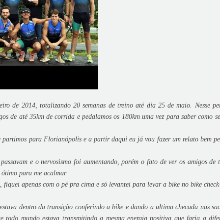
eiro de 2014, totalizando 20 semanas de treino até dia 25 de maio. Nesse pe
ngos de até 35km de corrida e pedalamos os 180km uma vez para saber como se
 partimos para Florianópolis e a partir daqui eu já vou fazer um relato bem pe
 passavam e o nervosismo foi aumentando, porém o fato de ver os amigos de t
i ótimo para me acalmar.
, fiquei apenas com o pé pra cima e só levantei para levar a bike no bike check
tava dentro da transição conferindo a bike e dando a ultima checada nas sac
que todo mundo estava transmitindo a mesma energia positiva que faria a dife