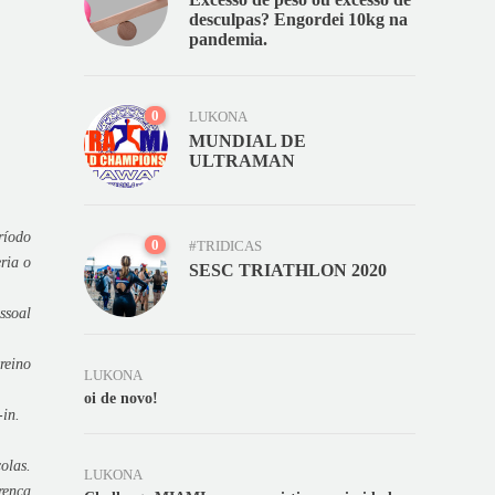
desculpas? Engordei 10kg na
pandemia.
0
LUKONA
MUNDIAL DE
ULTRAMAN
ríodo
0
#TRIDICAS
ria o
SESC TRIATHLON 2020
ssoal
reino
LUKONA
oi de novo!
-in.
olas.
LUKONA
rença