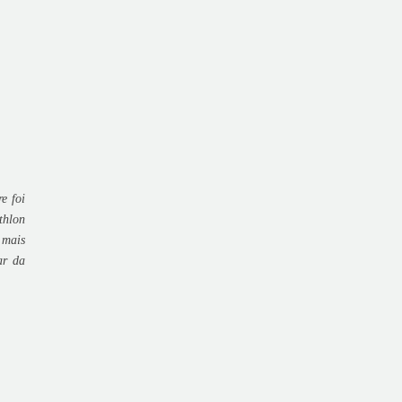
e foi
thlon
 mais
ar da