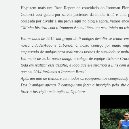
Hoje tem mais um Race Report de convidado do Ironman Florian
Conheci essa galera por serem pacientes da minha irmã e uma p
obrigada por dividir a sua prova aqui no blog e agora, vamos enco
“Minha história com o Ironman é simultânea ao meu inicio no tria
Em meados de 2012 um grupo de 9 amigos decidiu se reunir em pr
nossa cidade(Adão e Urbano). O nosso começo foi muito engr
emprestado de amigos para realizar os treinos de simulado (e muit
Em maio de 2012 nosso amigo e colega de equipe Urbano Cracco 
toda em realizar esse desafio, e logo que ele retornou a Lins com 
que em 2014 faríamos o Ironman Brasil.
Após um ano de treinos e com todos os equipamentos comprados(rs
Dos 9 amigos apenas 7 conseguiram fazer a inscrição pelo site 
fazer a inscrição pela agência Opalatur.