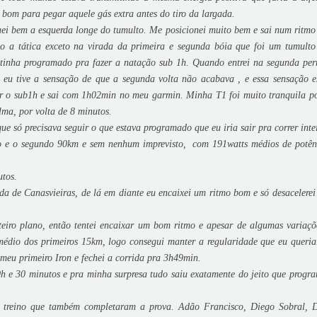
o bom para pegar aquele gás extra antes do tiro da largada.
guei bem a esquerda longe do tumulto. Me posicionei muito bem e sai num ritmo 
o a tática exceto na virada da primeira e segunda bóia que foi um tumulto
u tinha programado pra fazer a natação sub 1h. Quando entrei na segunda per
 eu tive a sensação de que a segunda volta não acabava , e essa sensação e
r o sub1h e sai com 1h02min no meu garmin. Minha T1 foi muito tranquila po
lma, por volta de 8 minutos.
 só precisava seguir o que estava programado que eu iria sair pra correr intei
ro e o segundo 90km e sem nenhum imprevisto, com 191watts médios de potên
utos.
ida de Canasvieiras, de lá em diante eu encaixei um ritmo bom e só desacelerei
nteiro plano, então tentei encaixar um bom ritmo e apesar de algumas variaçõ
édio dos primeiros 15km, logo consegui manter a regularidade que eu queria
 meu primeiro Iron e fechei a corrida pra 3h49min.
 e 30 minutos e pra minha surpresa tudo saiu exatamente do jeito que progra
e treino que também completaram a prova. Adão Francisco, Diego Sobral, 