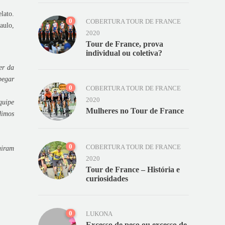
lato.
0
COBERTURA TOUR DE FRANCE
aulo,
2020
Tour de France, prova
individual ou coletiva?
er da
pegar
0
COBERTURA TOUR DE FRANCE
2020
quipe
Mulheres no Tour de France
dimos
0
COBERTURA TOUR DE FRANCE
uiram
2020
Tour de France – História e
curiosidades
0
LUKONA
Excesso de peso ou excesso de