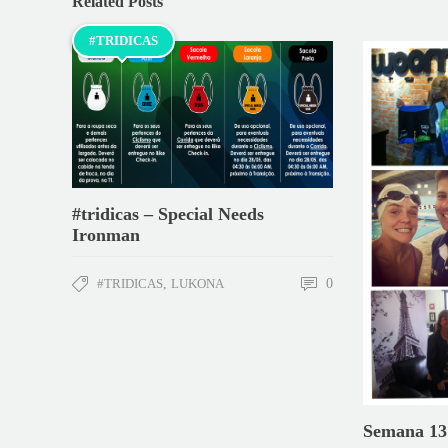
Related Posts
#TRIDICAS
#tridicas – Special Needs
Ironman
#TRIDICAS
,
LUKONA
0
Semana 13