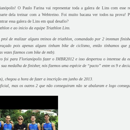
ópolis! O Paulo Farina vai representar toda a galera de Lins com esse re
arte dela treinar com a Webtreino. Foi muito bacana ver todos na prova! P
ntrar essa galera de Lins em qual desafio?
thlon e ao inicio da equipe Triathlon Lins.
ol de realizar alguns treinos de triathlon, comandado por 2 ironman finish
açado pois apenas alguns tinham bike de ciclismo, então tínhamos que 
as vezes fizemos com bike de mtb).
foi para Florianópolis fazer o IMBR2012 e isso despertou o interesse da e
a sua medalha de finisher, nós fizemos uma espécie de “pacto” entre os 9 e deci
), chegou a hora de fazer a inscrição em junho de 2013.
oficial, mas os outros 2 que não conseguiram não se abalaram e logo conseg