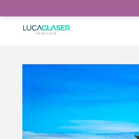
Warning
: Invalid argument supplied for foreach() in
/home/lucaglaser/www/