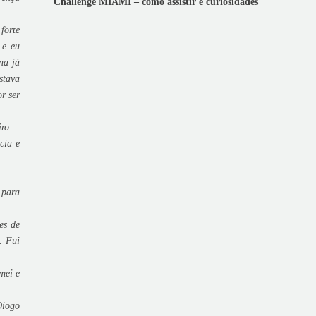
Challenge MIAMI – como assistir e curiosidades
forte
 e eu
na já
stava
r ser
ro.
cia e
 para
es de
. Fui
mei e
Diogo