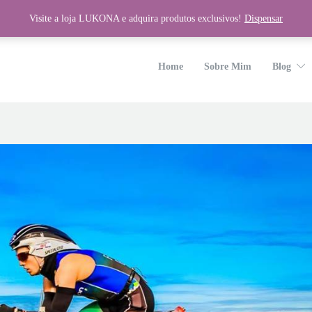
Visite a loja LUKONA e adquira produtos exclusivos!
Dispensar
wp-content/plugins/unyson/framework/helpers/general.php
on line
1275
Home
Sobre Mim
Blog