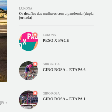
LUKONA
Os desafios das mulheres com a pandemia (dupla
jornada)
0
LUKONA
PESO X PACE
0
GIRO ROSA
GIRO ROSA – ETAPA 6
0
GIRO ROSA
GIRO ROSA – ETAPA 1
2