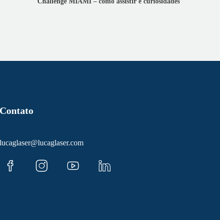
Challenge MIAMI – como assistir e curiosidades
Contato
lucaglaser@lucaglaser.com