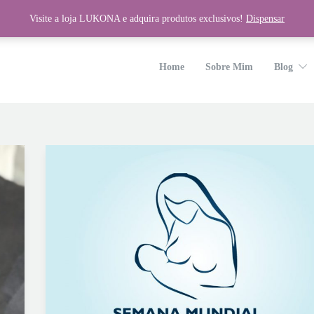
Visite a loja LUKONA e adquira produtos exclusivos!
Dispensar
wp-content/plugins/unyson/framework/helpers/general.php
on line
1275
Home
Sobre Mim
Blog