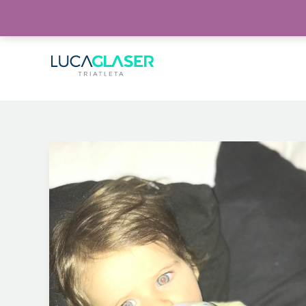
Warning
: Invalid argument supplied for foreach() in
/home/lucaglaser/www/