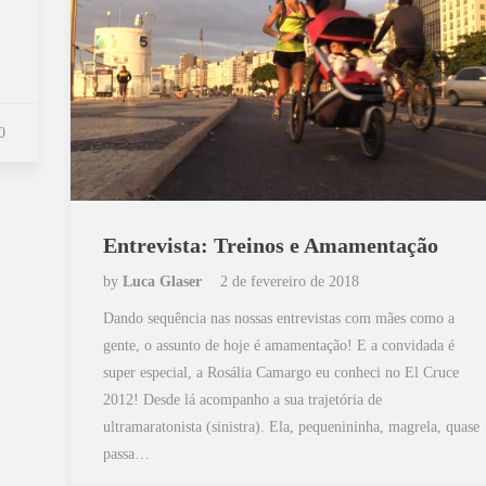
0
Entrevista: Treinos e Amamentação
by
Luca Glaser
2 de fevereiro de 2018
Dando sequência nas nossas entrevistas com mães como a
gente, o assunto de hoje é amamentação! E a convidada é
super especial, a Rosália Camargo eu conheci no El Cruce
2012! Desde lá acompanho a sua trajetória de
ultramaratonista (sinistra). Ela, pequenininha, magrela, quase
passa…