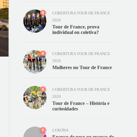
0
COBERTURA TOUR DE FRANCE
2020
Tour de France, prova
individual ou coletiva?
0
COBERTURA TOUR DE FRANCE
2020
Mulheres no Tour de France
0
COBERTURA TOUR DE FRANCE
2020
Tour de France – História e
curiosidades
0
LUKONA
Excesso de peso ou excesso de