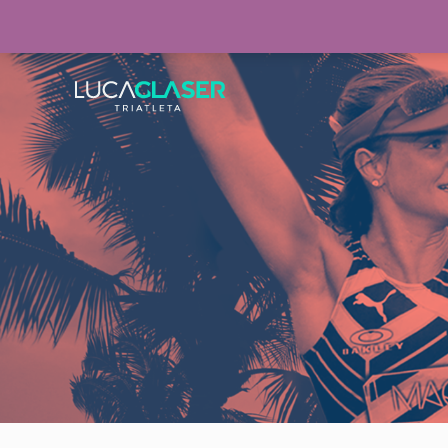
Warning
: Invalid argument supplied for foreach() in
/home/lucaglaser/www/