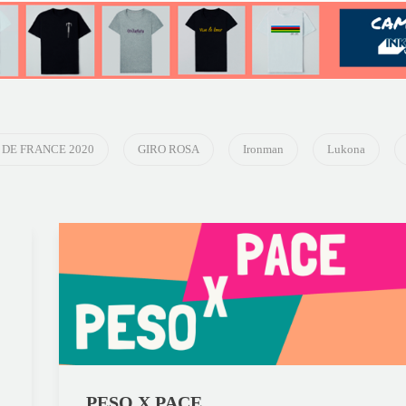
DE FRANCE 2020
GIRO ROSA
Ironman
Lukona
PESO X PACE