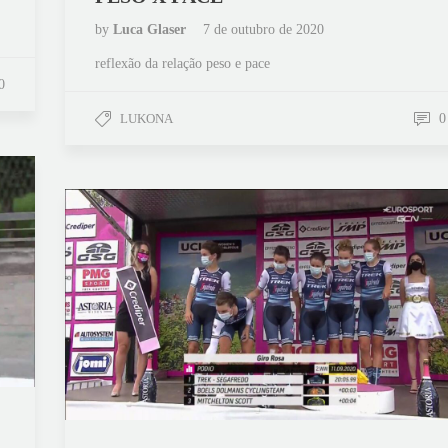
by
Luca Glaser
7 de outubro de 2020
reflexão da relação peso e pace
0
LUKONA
0