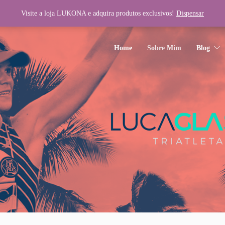
Visite a loja LUKONA e adquira produtos exclusivos!
Dispensar
wp-content/plugins/unyson/framework/helpers/general.php
on line
1275
Home
Sobre Mim
Blog