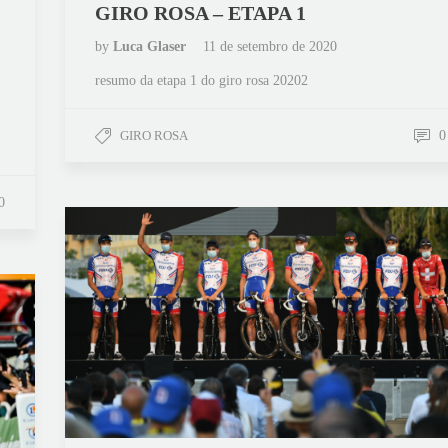
GIRO ROSA – ETAPA 1
by
Luca Glaser
11 de setembro de 2020
resumo da etapa 1 do giro rosa 20202
GIRO ROSA
0
0