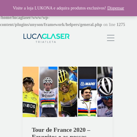
Visite a loja LUKONA e adquira produtos exclusivos!
Dispensar
Warning
: Invalid argument supplied for foreach() in
/home/lucaglaser/www/wp-
content/plugins/unyson/framework/helpers/general.php
on line
1275
Tour de France 2020 –
Favoritos e as nossas