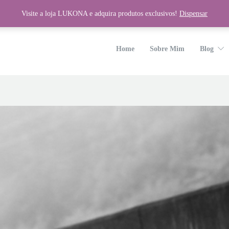
Visite a loja LUKONA e adquira produtos exclusivos!
Dispensar
wp-content/plugins/unyson/framework/helpers/general.php
on line
1275
Home
Sobre Mim
Blog