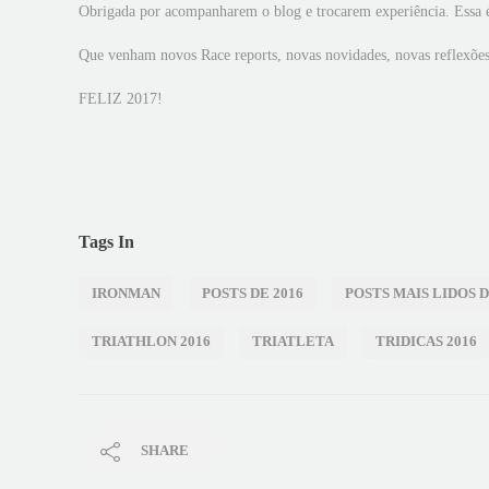
Obrigada por acompanharem o blog e trocarem experiência. Essa é
Que venham novos Race reports, novas novidades, novas reflexõe
FELIZ 2017!
Tags In
IRONMAN
POSTS DE 2016
POSTS MAIS LIDOS D
TRIATHLON 2016
TRIATLETA
TRIDICAS 2016
SHARE