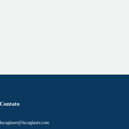
Contato
lucaglaser@lucaglaser.com