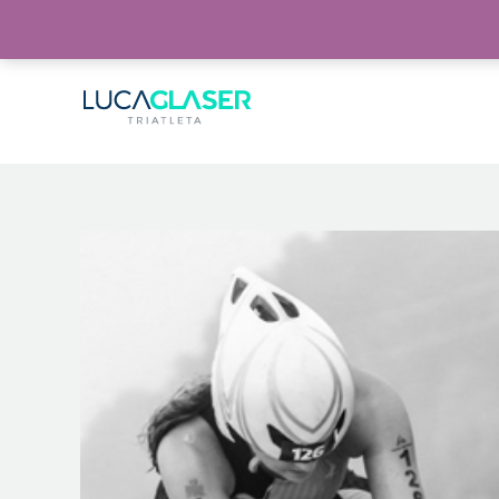
Warning
: Invalid argument supplied for foreach() in
/home/lucaglaser/www/