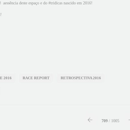
 aessência deste espaço e do #tridicas nascido em 2016!
s!
E 2016
RACE REPORT
RETROSPECTIVA 2016
709
/ 1005