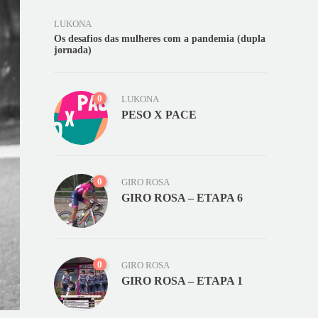
LUKONA
Os desafios das mulheres com a pandemia (dupla
jornada)
0
LUKONA
PESO X PACE
0
GIRO ROSA
GIRO ROSA – ETAPA 6
0
GIRO ROSA
GIRO ROSA – ETAPA 1