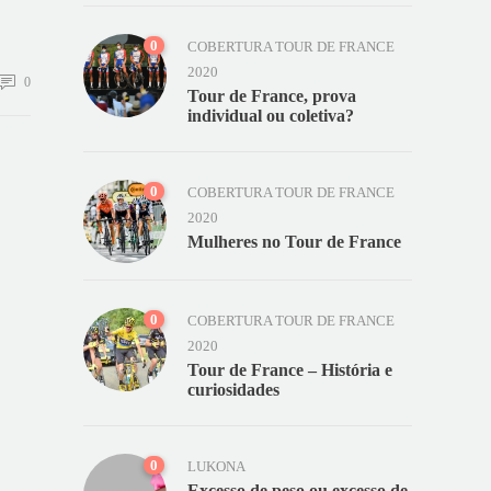
0
COBERTURA TOUR DE FRANCE
2020
0
Tour de France, prova
individual ou coletiva?
0
COBERTURA TOUR DE FRANCE
2020
Mulheres no Tour de France
0
COBERTURA TOUR DE FRANCE
2020
Tour de France – História e
curiosidades
0
LUKONA
Excesso de peso ou excesso de