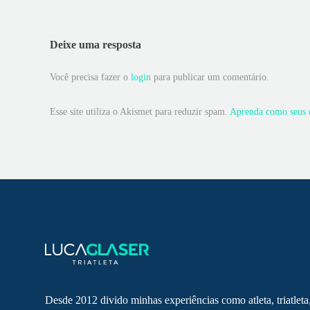
Deixe uma resposta
Você precisa fazer o
login
para publicar um comentário.
Esse site utiliza o Akismet para reduzir spam.
Aprenda como seus d
Desde 2012 divido minhas experiências como atleta, triatleta