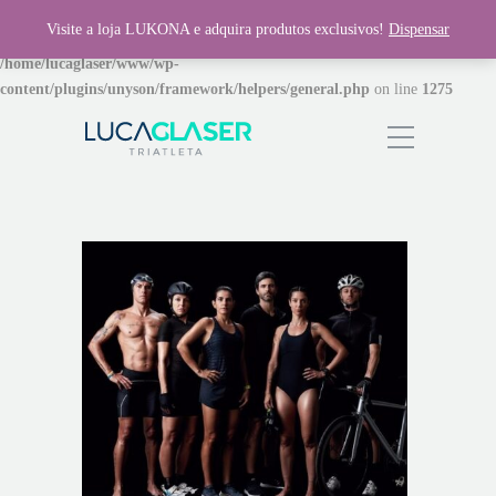
Visite a loja LUKONA e adquira produtos exclusivos!
Dispensar
Warning
: Invalid argument supplied for foreach() in
/home/lucaglaser/www/wp-
content/plugins/unyson/framework/helpers/general.php
on line
1275