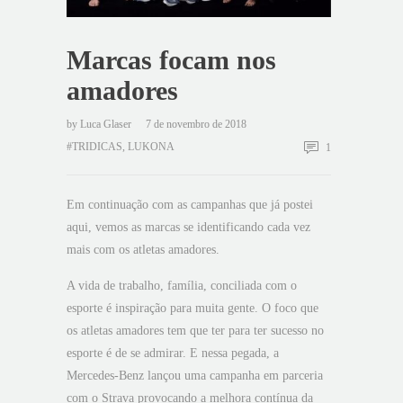
Marcas focam nos
amadores
by
Luca Glaser
7 de novembro de 2018
#TRIDICAS
,
LUKONA
1
Em continuação com as campanhas que já postei
aqui, vemos as marcas se identificando cada vez
mais com os atletas amadores.
A vida de trabalho, família, conciliada com o
esporte é inspiração para muita gente. O foco que
os atletas amadores tem que ter para ter sucesso no
esporte é de se admirar. E nessa pegada, a
Mercedes-Benz lançou uma campanha em parceria
com o Strava provocando a melhora contínua da