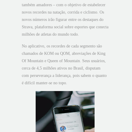
também amadores – com o objetivo de estabelecer
novos recordes na natação, corrida e ciclismo. Os
novos números irão figurar entre os destaques do
Strava, plataforma social sobre esportes que conecta
milhões de atletas do mundo todo.
No aplicativo, os recordes de cada segmento são
chamados de KOM ou QOM, abreviações de King
Of Mountain e Queen of Mountain. Seus usuários,
cerca de 4,5 milhões ativos no Brasil, disputam
com perseverança a liderança, pois sabem o quanto
é difícil manter-se no topo.