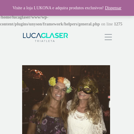
Visite a loja LUKONA e adquira produtos exclusivos!
Dispensar
Warning
: Invalid argument supplied for foreach() in
/home/lucaglaser/www/wp-
content/plugins/unyson/framework/helpers/general.php
on line
1275