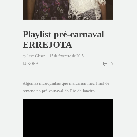
Playlist pré-carnaval
ERREJOTA
by
Luca Glaser
15 de fevereiro de 2015
LUKONA
0
Algumas musiquinhas que marcaram meu final de
semana no pré-carnaval do Rio de Janeiro…