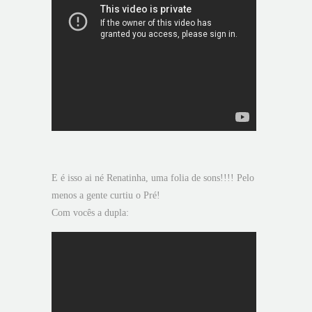
E é isso ai né Renatinha, uma folia de sons!!!! Pelo
menos a gente curtiu o Pré!
Com vocês a dupla: