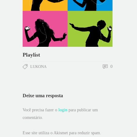
Playlist
LUKONA
0
Deixe uma resposta
Você precisa fazer o
login
para publicar um
comentário.
Esse site utiliza o Akismet para reduzir spam.