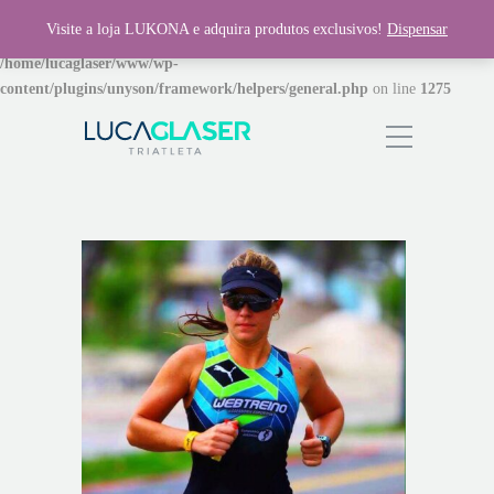
Visite a loja LUKONA e adquira produtos exclusivos!
Dispensar
Warning
: Invalid argument supplied for foreach() in
/home/lucaglaser/www/wp-
content/plugins/unyson/framework/helpers/general.php
on line
1275