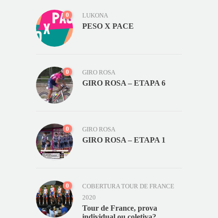
0
LUKONA
PESO X PACE
0
GIRO ROSA
GIRO ROSA – ETAPA 6
0
GIRO ROSA
GIRO ROSA – ETAPA 1
0
COBERTURA TOUR DE FRANCE
2020
Tour de France, prova
individual ou coletiva?