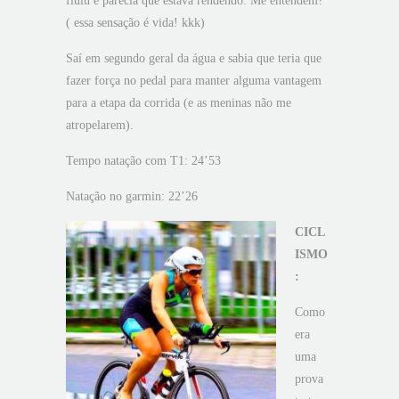
fluiu e parecia que estava rendendo. Me entendem?
( essa sensação é vida! kkk)
Saí em segundo geral da água e sabia que teria que
fazer força no pedal para manter alguma vantagem
para a etapa da corrida (e as meninas não me
atropelarem).
Tempo natação com T1: 24’53
Natação no garmin: 22’26
CICL
ISMO
:
Como
era
uma
prova