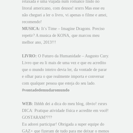
relaxada e uma viajada num romance lindo no
litoral americano, com deusos! srsrrs Mas esse eu
não cheguei a ler o livro, vi apenas o filme e amei,
recomendo!
MUSICA:
It’s Time – Imagine Dragons. Preciso
repetir? A musica de KONA, que marcou meu
melhor ano, 2013!!!
LIVRO:
O Futuro da Humanidade – Augusto Cury.
Livro que eu li mais de uma vez e que eu acredito
que o mundo inteiro devia ler, da vontade de parar
e olhar para o que realmente importa e conversar
com qualquer pessoa que esteja do seu lado.
#vontadedemudaromundo
WEB:
Ihhhh dei a dica do meu blog, óbvio! rsrsrs
DICA:
Pratique atividade física e acredite em você!
GOSTARAM????
Eu adorei participar! Obrigada a super equipe do
GAZ+ que fizeram de tudo para me deixar o menos