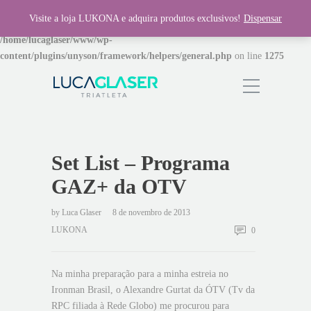
Visite a loja LUKONA e adquira produtos exclusivos!
Dispensar
Warning
: Invalid argument supplied for foreach() in
/home/lucaglaser/www/wp-
content/plugins/unyson/framework/helpers/general.php
on line
1275
Set List – Programa
GAZ+ da OTV
by
Luca Glaser
8 de novembro de 2013
LUKONA
0
Na minha preparação para a minha estreia no
Ironman Brasil, o Alexandre Gurtat da ÓTV (Tv da
RPC filiada à Rede Globo) me procurou para