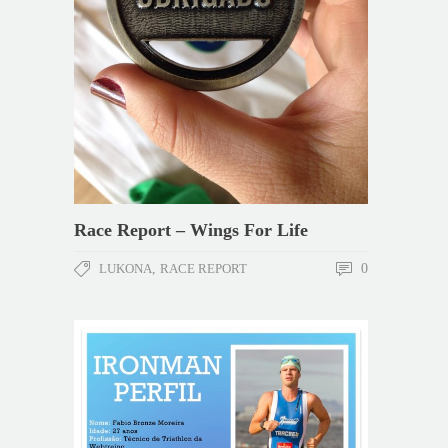
Race Report – Wings For Life
LUKONA
,
RACE REPORT
0