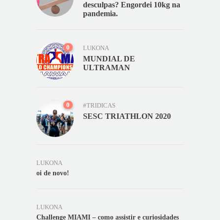
desculpas? Engordei 10kg na
pandemia.
0
LUKONA
MUNDIAL DE
ULTRAMAN
0
#TRIDICAS
SESC TRIATHLON 2020
LUKONA
oi de novo!
LUKONA
Challenge MIAMI – como assistir e curiosidades