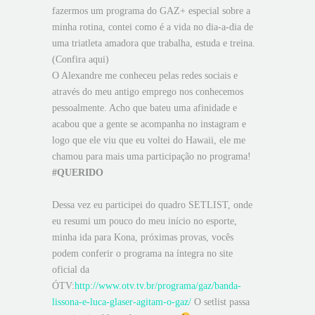
fazermos um programa do GAZ+ especial sobre a
minha rotina, contei como é a vida no dia-a-dia de
uma triatleta amadora que trabalha, estuda e treina.
(Confira aqui)
O Alexandre me conheceu pelas redes sociais e
através do meu antigo emprego nos conhecemos
pessoalmente. Acho que bateu uma afinidade e
acabou que a gente se acompanha no instagram e
logo que ele viu que eu voltei do Hawaii, ele me
chamou para mais uma participação no programa!
#QUERIDO
Dessa vez eu participei do quadro SETLIST, onde
eu resumi um pouco do meu início no esporte,
minha ida para Kona, próximas provas, vocês
podem conferir o programa na íntegra no site
oficial da
ÓTV:
http://www.otv.tv.br/programa/gaz/banda-
lissona-e-luca-glaser-agitam-o-gaz/
O setlist passa