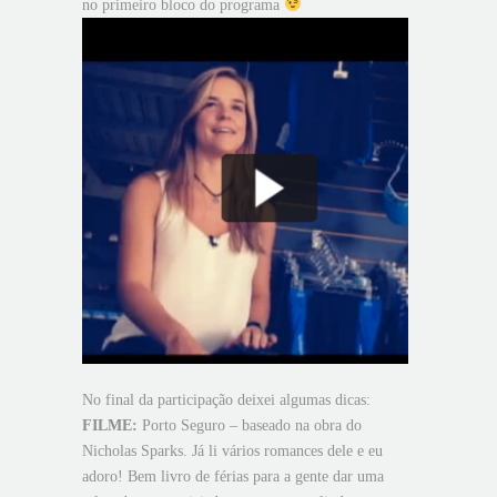
no primeiro bloco do programa
No final da participação deixei algumas dicas:
FILME:
Porto Seguro – baseado na obra do
Nicholas Sparks. Já li vários romances dele e eu
adoro! Bem livro de férias para a gente dar uma