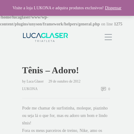
Visite a loja LUKONA e adquira produtos exclusivos!
Dispensar
Warning
: Invalid argument supplied for foreach() in
/home/lucaglaser/www/wp-
content/plugins/unyson/framework/helpers/general.php
on line
1275
Tênis – Adoro!
by
Luca Glaser
29 de outubro de 2012
LUKONA
0
Pode me chamar de surfistinha, moleque, piazinho
ou seja lá o que for, mas eu adoro um bom e lindo
tênis!
Fora os meus parceiros de treino, Nike, amo os