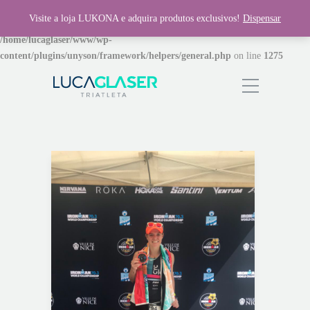
Visite a loja LUKONA e adquira produtos exclusivos!
Dispensar
Warning
: Invalid argument supplied for foreach() in
/home/lucaglaser/www/wp-
content/plugins/unyson/framework/helpers/general.php
on line
1275