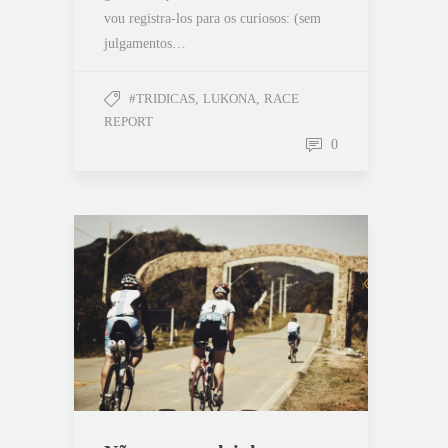
vou registra-los para os curiosos: (sem
julgamentos…
#TRIDICAS
,
LUKONA
,
RACE
REPORT
0