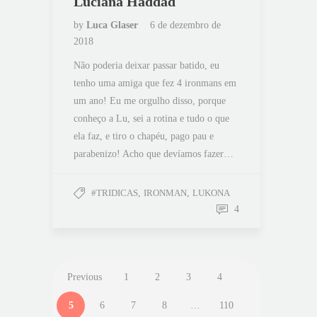
Luciana Haddad
by
Luca Glaser
6 de dezembro de
2018
Não poderia deixar passar batido, eu
tenho uma amiga que fez 4 ironmans em
um ano! Eu me orgulho disso, porque
conheço a Lu, sei a rotina e tudo o que
ela faz, e tiro o chapéu, pago pau e
parabenizo! Acho que devíamos fazer…
#TRIDICAS
,
IRONMAN
,
LUKONA
4
Previous
1
2
3
4
5
6
7
8
…
110