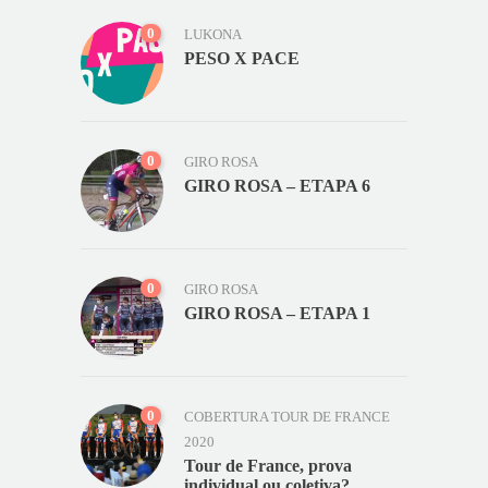
0
LUKONA
PESO X PACE
0
GIRO ROSA
GIRO ROSA – ETAPA 6
0
GIRO ROSA
GIRO ROSA – ETAPA 1
0
COBERTURA TOUR DE FRANCE
2020
Tour de France, prova
individual ou coletiva?