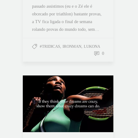
passado assistimos (eu e o Zé ele é
obcecado por triathlon) bastante provas,
a TV fica ligada o final de semana
rolando provas do mundo todo, sem…
#TRIDICAS
,
IRONMAN
,
LUKONA
0