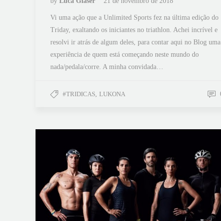
by
Luca Glaser
21 de novembro de 2018
Vi uma ação que a Unlimited Sports fez na última edição do
Triday, exaltando os iniciantes no triathlon. Achei incrível e
resolvi ir atrás de algum deles, para contar aqui no Blog uma
experiência de quem está começando neste mundo do
nada/pedala/corre. A minha convidada…
#TRIDICAS
,
LUKONA