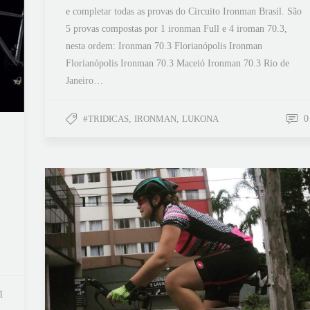
e completar todas as provas do Circuito Ironman Brasil. São
5 provas compostas por 1 ironman Full e 4 iroman 70.3,
nesta ordem: Ironman 70.3 Florianópolis Ironman
Florianópolis Ironman 70.3 Maceió Ironman 70.3 Rio de
Janeiro…
#TRIDICAS
,
IRONMAN
,
LUKONA
0
1