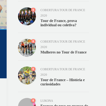
0
COBERTURA TOUR DE FRANCE
2020
Tour de France, prova
individual ou coletiva?
0
COBERTURA TOUR DE FRANCE
2020
Mulheres no Tour de France
0
COBERTURA TOUR DE FRANCE
2020
Tour de France – História e
curiosidades
0
LUKONA
Excesso de peso ou excesso de