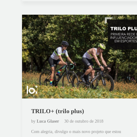
TRILO+ (trilo plus)
by
Luca Glaser
30 de outubro de 2018
Com alegria, divulgo o mais novo projeto que estou