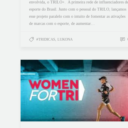
envolvida, o TRILO+. A primeira rede de influenciadores d
esporte do Brasil. Junto com o pessoal do TRILO, lançamos
esse projeto paralelo com o intuito de fomentar as ativações
de marcas com o esporte, de aumentar…
#TRIDICAS
,
LUKONA