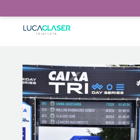
Warning
: Invalid argument supplied for foreach() in
/home/lucaglaser/www/