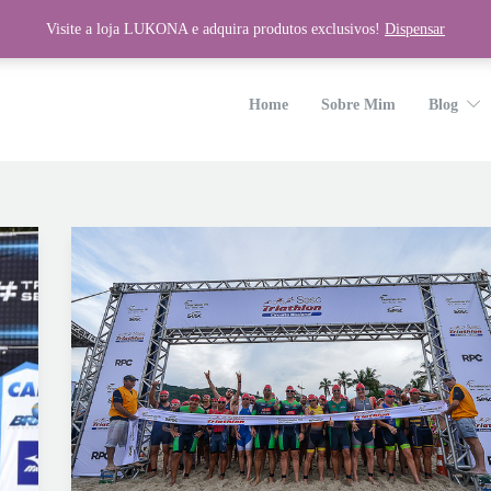
Visite a loja LUKONA e adquira produtos exclusivos!
Dispensar
wp-content/plugins/unyson/framework/helpers/general.php
on line
1275
Home
Sobre Mim
Blog