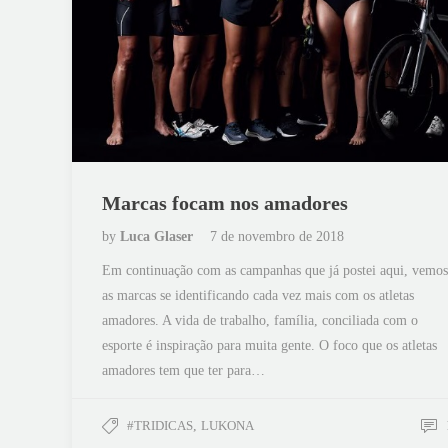
Marcas focam nos amadores
by
Luca Glaser
7 de novembro de 2018
Em continuação com as campanhas que já postei aqui, vemos
as marcas se identificando cada vez mais com os atletas
amadores. A vida de trabalho, família, conciliada com o
esporte é inspiração para muita gente. O foco que os atletas
amadores tem que ter para…
#TRIDICAS
,
LUKONA