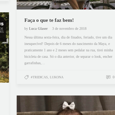
Faça o que te faz bem!
by
Luca Glaser
3 de novembro de 2018
Nessa última sexta-feira, dia de finados, feriado, tive um dia
inesquecível! Depois de 6 meses do nascimento da Maya, e
praticamente 1 ano e 2 meses sem pedalar na rua, tirei minha
bicicleta de casa. Só o dia anterior, de separar o look, encher
garrafinhas,…
#TRIDICAS
,
LUKONA
0