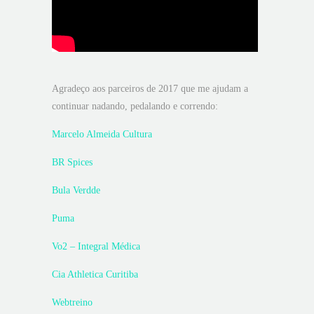
Agradeço aos parceiros de 2017 que me ajudam a
continuar nadando, pedalando e correndo:
Marcelo Almeida Cultura
BR Spices
Bula Verdde
Puma
Vo2 – Integral Médica
Cia Athletica Curitiba
Webtreino