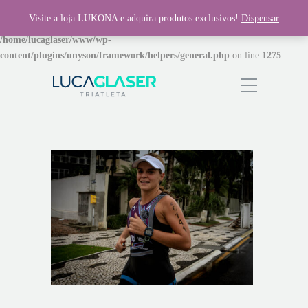
Visite a loja LUKONA e adquira produtos exclusivos!
Dispensar
Warning
: Invalid argument supplied for foreach() in
/home/lucaglaser/www/wp-
content/plugins/unyson/framework/helpers/general.php
on line
1275