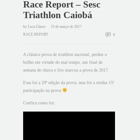
Race Report – Sesc
Triathlon Caiobá
by
Luca Glaser
23 de março de 2017
RACE REPORT
0
A clássica prova de triathlon nacional, perdeu o
brilho em virtude do mal tempo, um final de
semana de chuva e frio marcou a prova de 2017.
Essa foi a 29ª edição da prova, mas foi a minha 15ª
participação na prova
Confira como foi: