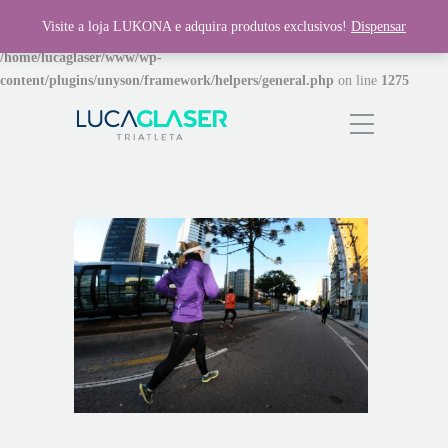
Visite a loja LUKONA e adquira produtos exclusivos!
Dispensar
Warning
: Invalid argument supplied for foreach() in
/home/lucaglaser/www/wp-
content/plugins/unyson/framework/helpers/general.php
on line
1275