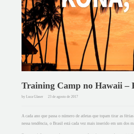
Training Camp no Hawaii –
by
Luca Glaser
23 de agosto de 2017
A cada ano que passa o número de atletas que topam tirar as féria
nessa tendência, o Brasil está cada vez mais inserido em um dos 