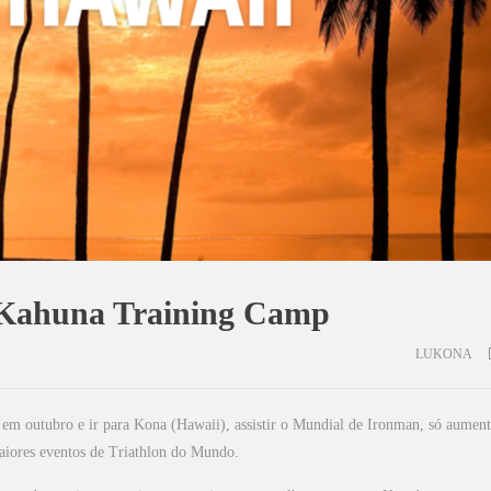
 Kahuna Training Camp
LUKONA
s em outubro e ir para Kona (Hawaii), assistir o Mundial de Ironman, só aument
maiores eventos de Triathlon do Mundo.