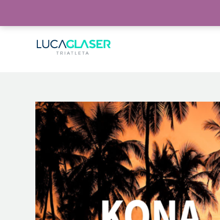
Warning
: Invalid argument supplied for foreach() in
/home/lucaglaser/www/