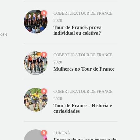
0
COBERTURA TOUR DE FRANCE
2020
Tour de France, prova
individual ou coletiva?
os e
0
COBERTURA TOUR DE FRANCE
2020
Mulheres no Tour de France
0
COBERTURA TOUR DE FRANCE
2020
Tour de France – História e
curiosidades
0
LUKONA
Excesso de peso ou excesso de