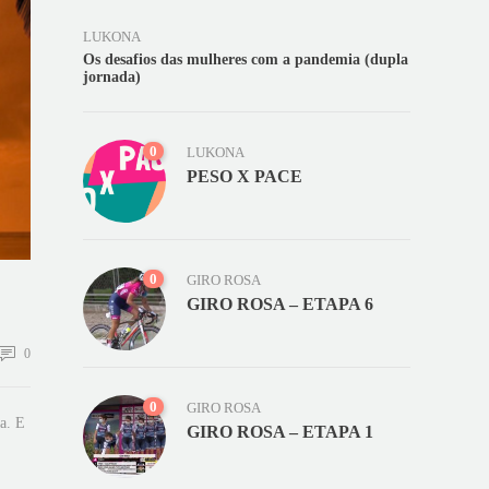
LUKONA
Os desafios das mulheres com a pandemia (dupla
jornada)
0
LUKONA
PESO X PACE
0
GIRO ROSA
GIRO ROSA – ETAPA 6
0
0
GIRO ROSA
a. E
GIRO ROSA – ETAPA 1