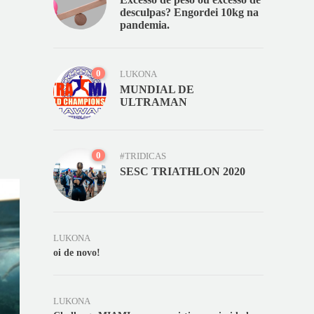
desculpas? Engordei 10kg na
pandemia.
0
LUKONA
MUNDIAL DE
ULTRAMAN
0
#TRIDICAS
SESC TRIATHLON 2020
LUKONA
oi de novo!
LUKONA