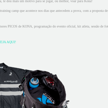
a, te dou mais um motivo para se jogar, ou melhor, voar para Kona!
training camp que acontece nos dias que antecedem a prova, com a proposta de
hores PICOS de KONA, programação do evento oficial, kit atleta, sessão de fot
EJA AQUI!