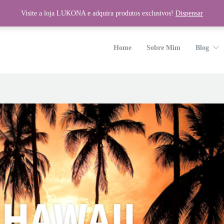
Visite a loja LUKONA e adquira produtos exclusivos!
Dispensar
wp-content/plugins/unyson/framework/helpers/general.php
on line
1275
Home
Sobre Mim
Blog