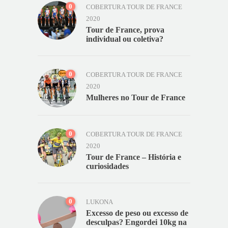
0
COBERTURA TOUR DE FRANCE
2020
Tour de France, prova
individual ou coletiva?
0
COBERTURA TOUR DE FRANCE
2020
Mulheres no Tour de France
0
COBERTURA TOUR DE FRANCE
2020
Tour de France – História e
curiosidades
0
LUKONA
Excesso de peso ou excesso de
desculpas? Engordei 10kg na