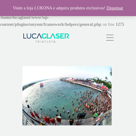
Visite a loja LUKONA e adquira produtos exclusivos!
Dispensar
Warning
: Invalid argument supplied for foreach() in
/home/lucaglaser/www/wp-
content/plugins/unyson/framework/helpers/general.php
on line
1275